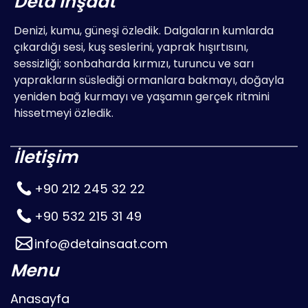
Deta İnşaat
Denizi, kumu, güneşi özledik. Dalgaların kumlarda
çıkardığı sesi, kuş seslerini, yaprak hışırtısını,
sessizliği; sonbaharda kırmızı, turuncu ve sarı
yaprakların süslediği ormanlara bakmayı, doğayla
yeniden bağ kurmayı ve yaşamın gerçek ritmini
hissetmeyi özledik.
İletişim
+90 212 245 32 22
+90 532 215 31 49
info@detainsaat.com
Menu
Anasayfa