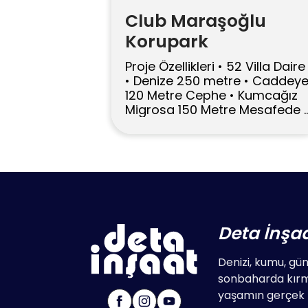
Club Maraşoğlu
Korupark
Proje Özellikleri • 52 Villa Daire
• Denize 250 metre • Caddey
120 Metre Cephe • Kumcağız
Migrosa 150 Metre Mesafede 
2+1 Bahçe Katları, Brüt 85 m2,
Veranda 14 m2 • 3+1
Dubleksler, Brüt 140 m2, 12 m2
Balkon, 16 m2 Teras • Salonlar
ve Bütün Odalarda PVC
Sürme Kapı Sistemleri •
Kalorifer Tesisatı […]
Deta İnşa
Denizi, kumu, güne
sonbaharda kırmı
yaşamın gerçek r