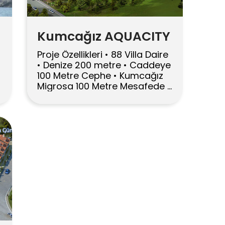
Kumcağız AQUACITY
Proje Özellikleri • 88 Villa Daire
• Denize 200 metre • Caddeye
100 Metre Cephe • Kumcağız
Migrosa 100 Metre Mesafede •
2+1 Bahçe Katları, Brüt 80 m2,
Veranda 14 m2 • 3+1
Dubleksler, Brüt 130 m2, 10 m2
Balkon, 14 m2 Teras • Salonlar
ve Bütün Odalarda PVC
Sürme Kapı Sistemleri •
Kalorifer Tesisatı […]