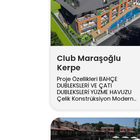
Club Maraşoğlu
Kerpe
Proje Özellikleri BAHÇE
DUBLEKSLERİ VE ÇATI
DUBLEKSLERİ YÜZME HAVUZU
Çelik Konstrüksiyon Modern
Çatılar YERDEN ISITMA ÖZEL
YAPIM AMERİKAN MUTFAKLAR
Barbekülü Geniş Ferah
Teraslar Bütün Yatak
Odalarında Özel Banyo
MERKEZİ UYDU ANTEN Denize v