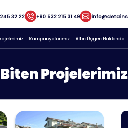
 245 32 22
+90 532 215 31 49
info@detain
rojelerimiz
Kampanyalarımız
Altın Üçgen Hakkında
Biten Projelerimiz