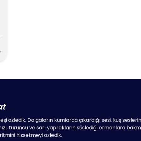
e
•
at
şi özledik. Dalgaların kumlarda çıkardığı sesi, kuş seslerini, 
zı, turuncu ve sarı yaprakların süslediği ormanlara bak
itmini hissetmeyi özledik.