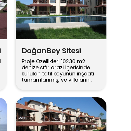
i
DoğanBey Sitesi
l
Proje Özellikleri 10230 m2
denize sıfır arazi içerisinde
kurulan tatil köyünün inşaatı
tamamlanmış, ve villaların
tamamı satılmıştır.