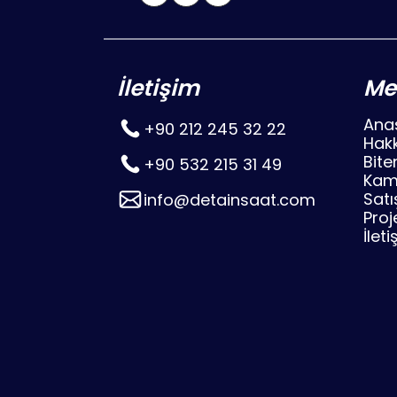
İletişim
Me
Ana
+90 212 245 32 22
Hak
Bite
+90 532 215 31 49
Kam
Satı
info@detainsaat.com
Proj
İleti