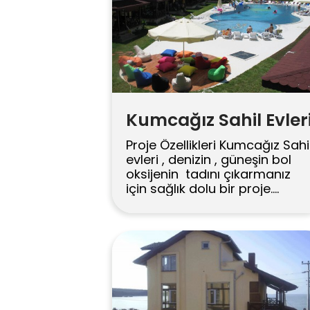
plaja 50 metre mesafede
Kerpe Kordon Boyuna, Cafe-
Restoranlara 50 Metre
Mesafede
Kumcağız Sahil Evler
Proje Özellikleri Kumcağız Sahi
evleri , denizin , güneşin bol
oksijenin tadını çıkarmanız
için sağlık dolu bir proje.
Satışlarımız tamamlanmıştır.