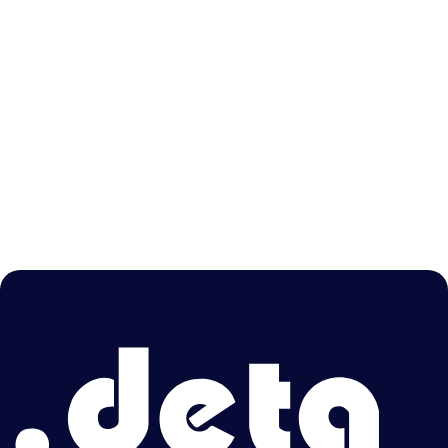
Benzer Yazılar
CLUB MARAŞOĞLU KEFKEN CADDE
CLUB MARAŞOĞLU KUMCAĞIZ BEYAZ
KÖŞK
CLUB MARAŞOĞLU KERPE VİLLALARI
CLUB MARAŞOĞLU KERPE SAHİL VİLLALARI